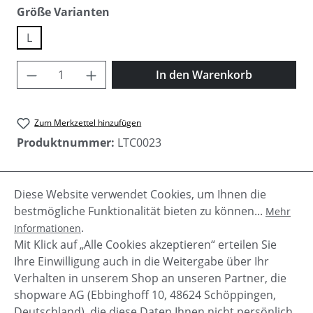
auswählen
Größe Varianten
L
Produkt Anzahl: Gib den gewünschten Wer
In den Warenkorb
Zum Merkzettel hinzufügen
Produktnummer:
LTC0023
Diese Website verwendet Cookies, um Ihnen die
Beschreibung
bestmögliche Funktionalität bieten zu können...
Mehr
Lässiger Damen Overall "Chance" von Le Temps des
.
Informationen
Cerises. 3/4 Ärmel Hose im Cargo-Stil aufgesetzte
Mit Klick auf „Alle Cookies akzeptieren“ erteilen Sie
Brustt…
Mehr
Ihre Einwilligung auch in die Weitergabe über Ihr
Verhalten in unserem Shop an unseren Partner, die
shopware AG (Ebbinghoff 10, 48624 Schöppingen,
Deutschland), die diese Daten Ihnen nicht persönlich