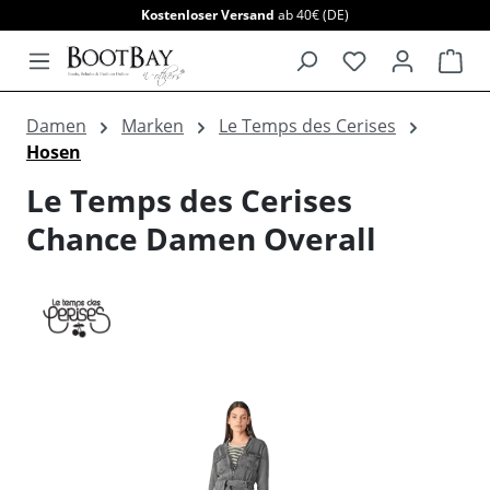
Kostenloser Versand
ab 40€ (DE)
alt springen
War
Damen
Marken
Le Temps des Cerises
Hosen
Le Temps des Cerises
Chance Damen Overall
Bildergalerie überspringen