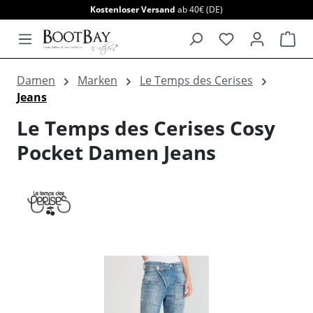
Kostenloser Versand
ab 40€ (DE)
alt springen
War
Damen
Marken
Le Temps des Cerises
Jeans
Le Temps des Cerises Cosy
Pocket Damen Jeans
Bildergalerie überspringen