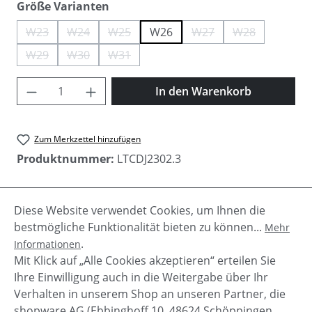
auswählen
Größe Varianten
W23
W24
W25
W26
W27
W28
(Diese Option ist zurzeit nicht verfügbar.)
(Diese Option ist zurzeit nicht verfügbar.)
(Diese Option ist zurzeit nicht verfügbar.)
(Diese Option ist zurzeit ni
(Diese Option ist
W29
W30
W31
(Diese Option ist zurzeit nicht verfügbar.)
(Diese Option ist zurzeit nicht verfügbar.)
(Diese Option ist zurzeit nicht verfügbar.)
Produkt Anzahl: Gib den gewünschten Wer
In den Warenkorb
Zum Merkzettel hinzufügen
Produktnummer:
LTCDJ2302.3
Diese Website verwendet Cookies, um Ihnen die
Beschreibung
bestmögliche Funktionalität bieten zu können...
Mehr
Stylische Damen Jeans Hose "Cosy Pocket" von Le
.
Informationen
Temps des Cerises. schräge Knopfleiste gerades
Mit Klick auf „Alle Cookies akzeptieren“ erteilen Sie
Bein
Mehr
Ihre Einwilligung auch in die Weitergabe über Ihr
Verhalten in unserem Shop an unseren Partner, die
shopware AG (Ebbinghoff 10, 48624 Schöppingen,