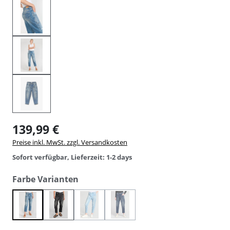
139,99 €
Preise inkl. MwSt. zzgl. Versandkosten
Sofort verfügbar, Lieferzeit: 1-2 days
auswählen
Farbe Varianten
(Diese Option ist zurzeit nicht verfügbar.)
(Diese Option ist zurzeit nicht verfüg
blue
destroyed black
light blue
mid blue destroyed