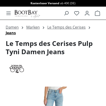
Kostenloser Versand
ab 40€ (DE)
alt springen
War
Damen
Marken
Le Temps des Cerises
Jeans
Le Temps des Cerises Pulp
Tyni Damen Jeans
Bildergalerie überspringen