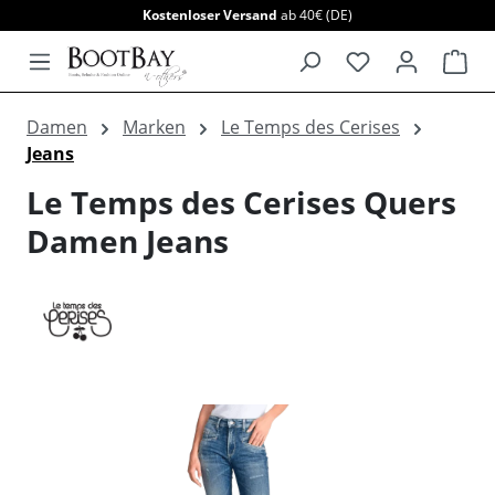
Kostenloser Versand
ab 40€ (DE)
alt springen
War
Damen
Marken
Le Temps des Cerises
Jeans
Le Temps des Cerises Quers
Damen Jeans
Bildergalerie überspringen