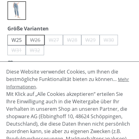
(Diese Option ist zurzeit nicht verfügbar.)
blue
auswählen
Größe Varianten
W25
W26
W27
W28
W29
W30
(Diese Option ist zurzeit nicht verfügbar.)
(Diese Option ist zurzeit nicht verfügbar.)
(Diese Option ist zurzeit nicht verfüg
(Diese Option ist zurzeit ni
(Diese Option ist
W31
W32
(Diese Option ist zurzeit nicht verfügbar.)
(Diese Option ist zurzeit nicht verfügbar.)
Zum Merkzettel hinzufügen
Diese Website verwendet Cookies, um Ihnen die
Produktnummer:
LTCDJ2408
bestmögliche Funktionalität bieten zu können...
Mehr
.
Informationen
Mit Klick auf „Alle Cookies akzeptieren“ erteilen Sie
Beschreibung
Ihre Einwilligung auch in die Weitergabe über Ihr
Verhalten in unserem Shop an unseren Partner, die
shopware AG (Ebbinghoff 10, 48624 Schöppingen,
Deutschland), die diese Daten Ihnen nicht persönlich
zuordnen kann, sie aber zu eigenen Zwecken (z.B.
Service-Hotline
Produktverbesserungen, Marktverhaltensanalysen)