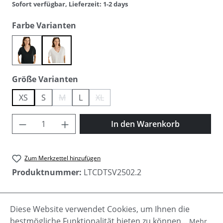
Sofort verfügbar, Lieferzeit: 1-2 days
auswählen
Farbe Varianten
black
vanilla
auswählen
Größe Varianten
XS
S
M
L
XL
(Diese Option ist zurzeit nicht verfügbar.)
(Diese Option ist zurzeit nicht verfügbar.)
Produkt Anzahl: Gib den gewünschten Wer
In den Warenkorb
Zum Merkzettel hinzufügen
Produktnummer:
LTCDTSV2502.2
Diese Website verwendet Cookies, um Ihnen die
Beschreibung
bestmögliche Funktionalität bieten zu können...
Mehr