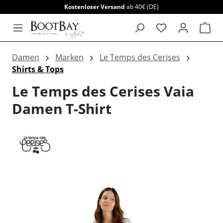
Kostenloser Versand
ab 40€ (DE)
alt springen
War
Damen
Marken
Le Temps des Cerises
Shirts & Tops
Le Temps des Cerises Vaia
Damen T-Shirt
Bildergalerie überspringen