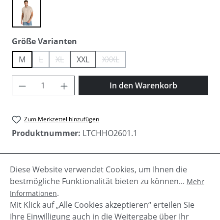
cloud
auswählen
Größe Varianten
M
L
XL
XXL
XXXL
(Diese Option ist zurzeit nicht verfügbar.)
(Diese Option ist zurzeit nicht verfügbar.)
(Diese Option ist zurzeit nicht verfügb
Produkt Anzahl: Gib den gewünschten Wer
In den Warenkorb
Zum Merkzettel hinzufügen
Produktnummer:
LTCHHO2601.1
Diese Website verwendet Cookies, um Ihnen die
Beschreibung
bestmögliche Funktionalität bieten zu können...
Mehr
Perfekt für lockere, stilvolle Sommeroutfits ist das
.
Informationen
"Oper" Herren Leinen Hemd von LTC. Leichter Stoff
Mit Klick auf „Alle Cookies akzeptieren“ erteilen Sie
verspricht hohen Trag…
Mehr
Ihre Einwilligung auch in die Weitergabe über Ihr