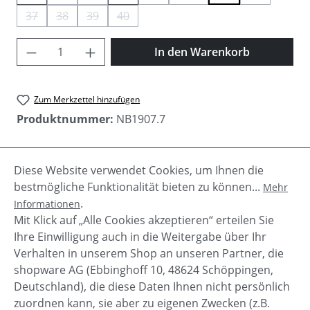
37
38
39
40
(Diese Option ist zurzeit nicht verfügbar.)
(Diese Option ist zurzeit nicht verfügbar.)
(Diese Option ist zurzeit nicht verfügbar.)
(Diese Option ist zurzeit nicht verfügbar.)
Produkt Anzahl: Gib den gewünschten Wer
In den Warenkorb
Zum Merkzettel hinzufügen
Produktnummer:
NB1907.7
Diese Website verwendet Cookies, um Ihnen die
Beschreibung
bestmögliche Funktionalität bieten zu können...
Mehr
Der Sneaker KV 005 BSY von New Balance ist ein
.
Informationen
Sportschuh einfach zum einschlupfen. Die Bänder
Mit Klick auf „Alle Cookies akzeptieren“ erteilen Sie
sind aus elastischem Gummi un…
Mehr
Ihre Einwilligung auch in die Weitergabe über Ihr
Verhalten in unserem Shop an unseren Partner, die
shopware AG (Ebbinghoff 10, 48624 Schöppingen,
Deutschland), die diese Daten Ihnen nicht persönlich
zuordnen kann, sie aber zu eigenen Zwecken (z.B.