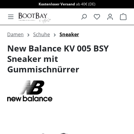
Kostenloser Versand
ab 40€ (DE)
alt springen
War
Damen
Schuhe
Sneaker
New Balance KV 005 BSY
Sneaker mit
Gummischnürrer
Bildergalerie überspringen