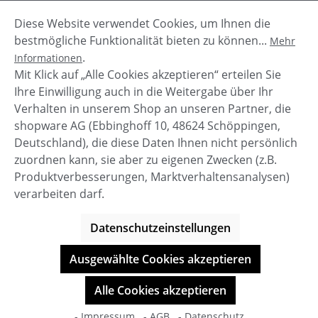
Diese Website verwendet Cookies, um Ihnen die
Beschreibung
bestmögliche Funktionalität bieten zu können...
Mehr
Der Herren Schuh "Bristol" von Nobrand besticht
.
Informationen
mit seiner lässigen Used-Optik. Der Mix aus Wild-
Mit Klick auf „Alle Cookies akzeptieren“ erteilen Sie
und Glattleder macht ihn z…
Mehr
Ihre Einwilligung auch in die Weitergabe über Ihr
Verhalten in unserem Shop an unseren Partner, die
shopware AG (Ebbinghoff 10, 48624 Schöppingen,
Deutschland), die diese Daten Ihnen nicht persönlich
zuordnen kann, sie aber zu eigenen Zwecken (z.B.
Service-Hotline
Produktverbesserungen, Marktverhaltensanalysen)
verarbeiten darf.
Shop Service
Datenschutzeinstellungen
Informationen
Ausgewählte Cookies akzeptieren
© BOOTBAY-n-others
Alle Cookies akzeptieren
Alle Preise inkl. gesetzl. Mehrwertsteuer zzgl.
Versandkosten
- Impressum
- AGB
- Datenschutz