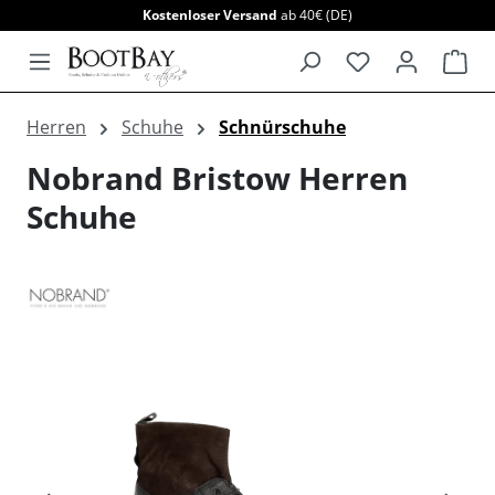
Kostenloser Versand
ab 40€ (DE)
alt springen
War
Herren
Schuhe
Schnürschuhe
Nobrand Bristow Herren
Schuhe
Bildergalerie überspringen