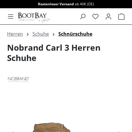
Kostenloser Versand
ab 40€ (DE)
alt springen
War
Herren
Schuhe
Schnürschuhe
Nobrand Carl 3 Herren
Schuhe
Bildergalerie überspringen