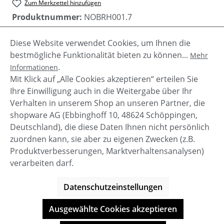
Zum Merkzettel hinzufügen
Produktnummer:
NOBRH001.7
Diese Website verwendet Cookies, um Ihnen die
bestmögliche Funktionalität bieten zu können...
Mehr
Beschreibung
.
Informationen
Hochwertiger Leder Herren Halbschuh "Carl 3" von
Mit Klick auf „Alle Cookies akzeptieren“ erteilen Sie
Nobrand mit Lochmuster Prägung.
Ihre Einwilligung auch in die Weitergabe über Ihr
Verhalten in unserem Shop an unseren Partner, die
shopware AG (Ebbinghoff 10, 48624 Schöppingen,
Deutschland), die diese Daten Ihnen nicht persönlich
zuordnen kann, sie aber zu eigenen Zwecken (z.B.
Service-Hotline
Produktverbesserungen, Marktverhaltensanalysen)
verarbeiten darf.
Shop Service
Datenschutzeinstellungen
Informationen
Ausgewählte Cookies akzeptieren
© BOOTBAY-n-others