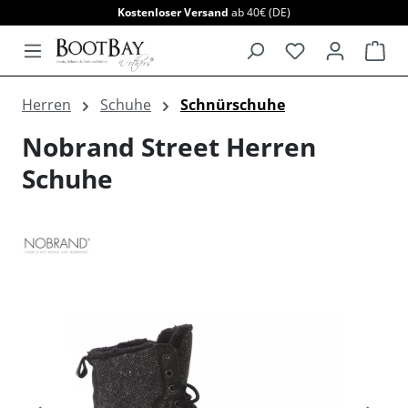
Kostenloser Versand
ab 40€ (DE)
alt springen
War
Herren
Schuhe
Schnürschuhe
Nobrand Street Herren
Schuhe
Bildergalerie überspringen