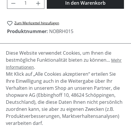
Produkt Anzahl: Gib den gewünschten Wer
In den Warenkorb
Zum Merkzettel hinzufügen
Produktnummer:
NOBRH015
Diese Website verwendet Cookies, um Ihnen die
Beschreibung
bestmögliche Funktionalität bieten zu können...
Mehr
Kuschelig warme Herren Schuhe "Street" von
.
Informationen
Nobrand aus einem Leder und Wolle Mix. gefüttert
Mit Klick auf „Alle Cookies akzeptieren“ erteilen Sie
geschnürt
Mehr
Ihre Einwilligung auch in die Weitergabe über Ihr
Verhalten in unserem Shop an unseren Partner, die
shopware AG (Ebbinghoff 10, 48624 Schöppingen,
Deutschland), die diese Daten Ihnen nicht persönlich
zuordnen kann, sie aber zu eigenen Zwecken (z.B.
Service-Hotline
Produktverbesserungen, Marktverhaltensanalysen)
verarbeiten darf.
Shop Service