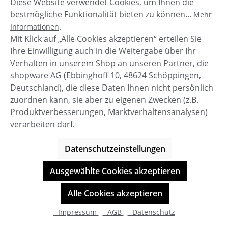
Diese Website verwendet Cookies, um Ihnen die
Beschreibung
bestmögliche Funktionalität bieten zu können...
Mehr
Dieser warme Lammfell Boot mit einer dicker
.
Informationen
Plateau Sohle bringt Dich sicher durch den
Mit Klick auf „Alle Cookies akzeptieren“ erteilen Sie
Winter!Die dicke Plateau Sohle verlei…
Mehr
Ihre Einwilligung auch in die Weitergabe über Ihr
Verhalten in unserem Shop an unseren Partner, die
shopware AG (Ebbinghoff 10, 48624 Schöppingen,
Deutschland), die diese Daten Ihnen nicht persönlich
zuordnen kann, sie aber zu eigenen Zwecken (z.B.
Service-Hotline
Produktverbesserungen, Marktverhaltensanalysen)
verarbeiten darf.
Shop Service
Datenschutzeinstellungen
Informationen
Ausgewählte Cookies akzeptieren
© BOOTBAY-n-others
Alle Cookies akzeptieren
Alle Preise inkl. gesetzl. Mehrwertsteuer zzgl.
Versandkosten
- Impressum
- AGB
- Datenschutz
Shop-Entwicklung durch
cookie.design