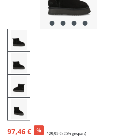
97,46 €
%
129,95 €
(25% gespart)