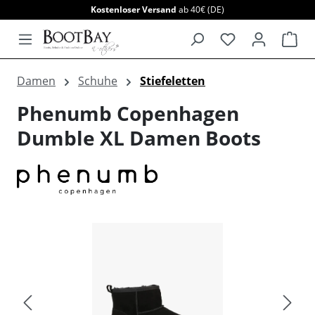
Kostenloser Versand
ab 40€ (DE)
alt springen
War
Damen
Schuhe
Stiefeletten
Phenumb Copenhagen
Dumble XL Damen Boots
Bildergalerie überspringen