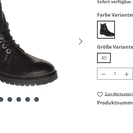
Sofort verfügbar, 
Farbe Variante
black
Größe Variant
40
Produkt An
Zum Merkzettel 
Produktnumm