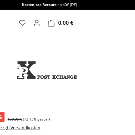
Kostenlose Retoure
ab 40€ (DE)
0,00 €
Warenkorb enthält 0 Positi
%
139,95 €
(72.13% gespart)
. zzgl. Versandkosten