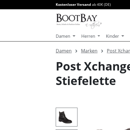
Kostenloser Versand
ab 40€ (DE)
springen
Zur Hauptnavigation springen
Damen
Herren
Kinder
Damen
Marken
Post Xcha
Post Xchang
Stiefelette
Bildergalerie überspringen