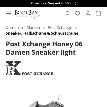
Kostenloser Versand
ab 40€ (DE)
alt springen
War
Damen
Marken
Post Xchange
Sneaker, Halbschuhe & Schnürschuhe
Post Xchange Honey 06
Damen Sneaker light
Bildergalerie überspringen