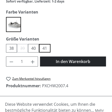
Sofort verfügbar, Lieferzeit: 1-2 days
auswählen
Farbe Varianten
silver
auswählen
Größe Varianten
38
39
40
41
(Diese Option ist zurzeit nicht verfügbar.)
Produkt Anzahl: Gib den gewünschten Wer
In den Warenkorb
Zum Merkzettel hinzufügen
Produktnummer:
PXCHW2007.4
Diese Website verwendet Cookies, um Ihnen die
Beschreibung
bestmögliche Funktionalität bieten zu können...
Mehr