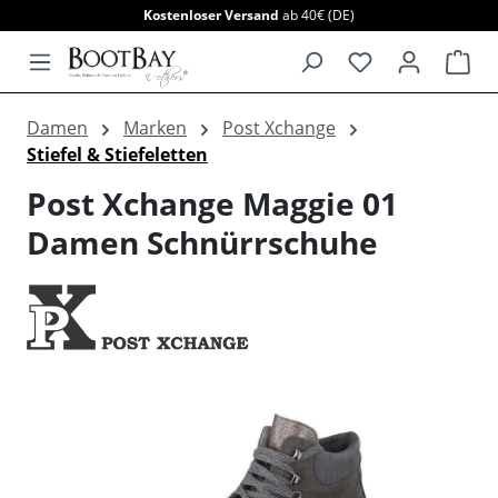
Kostenloser Versand
ab 40€ (DE)
alt springen
War
Damen
Marken
Post Xchange
Stiefel & Stiefeletten
Post Xchange Maggie 01
Damen Schnürrschuhe
Bildergalerie überspringen