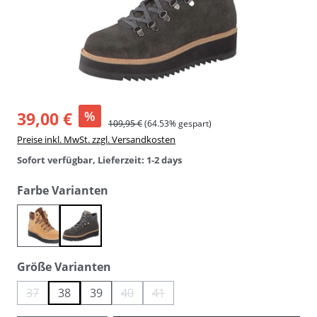
39,00 €
%
109,95 €
(64.53% gespart)
Preise inkl. MwSt. zzgl. Versandkosten
Sofort verfügbar, Lieferzeit: 1-2 days
auswählen
Farbe Varianten
bison chestnut
grau
auswählen
Größe Varianten
37
38
39
40
41
(Diese Option ist zurzeit nicht verfügbar.)
(Diese Option ist zurzeit nicht verfügbar.)
(Diese Option ist zurzeit nicht verfügba