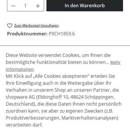
Produkt Anzahl: Gib den gewünschten Wer
In den Warenkorb
Zum Merkzettel hinzufügen
Produktnummer:
PXCH1859.6
Diese Website verwendet Cookies, um Ihnen die
Beschreibung
bestmögliche Funktionalität bieten zu können...
Mehr
Der Maggie 01 ist ein Schnürrer mit einem Look
.
Informationen
vom femininen Wanderschuh. Es ist ein
Mit Klick auf „Alle Cookies akzeptieren“ erteilen Sie
Schnürrschuh aus Velourleder mit dicker…
Mehr
Ihre Einwilligung auch in die Weitergabe über Ihr
Verhalten in unserem Shop an unseren Partner, die
shopware AG (Ebbinghoff 10, 48624 Schöppingen,
Deutschland), die diese Daten Ihnen nicht persönlich
zuordnen kann, sie aber zu eigenen Zwecken (z.B.
Service-Hotline
Produktverbesserungen, Marktverhaltensanalysen)
verarbeiten darf.
Shop Service