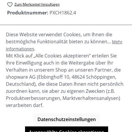
Zum Merkzettel hinzufügen
Produktnummer:
PXCH1862.4
Diese Website verwendet Cookies, um Ihnen die
Beschreibung
bestmögliche Funktionalität bieten zu können...
Mehr
Der Salt ist ein Halbschuh mit dicker Sohle und
.
Informationen
metallischem Glitter. Er ist aus Leder und mit
Mit Klick auf „Alle Cookies akzeptieren“ erteilen Sie
Schnürrern zu binden.
Mehr
Ihre Einwilligung auch in die Weitergabe über Ihr
Verhalten in unserem Shop an unseren Partner, die
shopware AG (Ebbinghoff 10, 48624 Schöppingen,
Deutschland), die diese Daten Ihnen nicht persönlich
zuordnen kann, sie aber zu eigenen Zwecken (z.B.
Service-Hotline
Produktverbesserungen, Marktverhaltensanalysen)
verarbeiten darf.
Shop Service
Datenschutzeinstellungen
Informationen