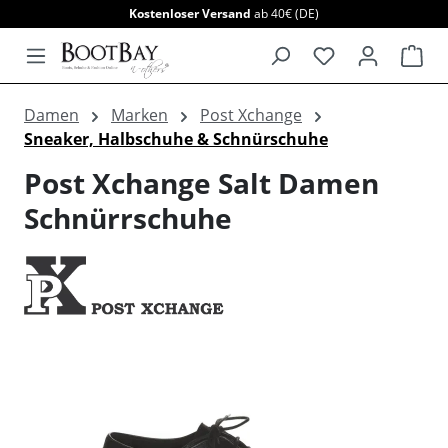
Kostenloser Versand
ab 40€ (DE)
alt springen
War
Damen
Marken
Post Xchange
Sneaker, Halbschuhe & Schnürschuhe
Post Xchange Salt Damen
Schnürrschuhe
Bildergalerie überspringen