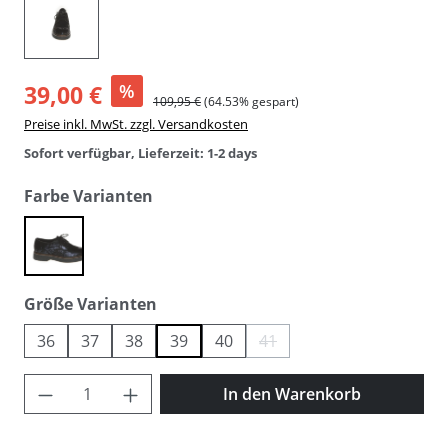
39,00 €
%
109,95 €
(64.53% gespart)
Preise inkl. MwSt. zzgl. Versandkosten
Sofort verfügbar, Lieferzeit: 1-2 days
auswählen
Farbe Varianten
marino
auswählen
Größe Varianten
36
37
38
39
40
41
(Diese Option ist zurzeit nicht 
Produkt Anzahl: Gib den gewünschten Wer
In den Warenkorb