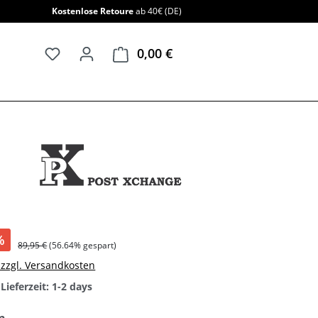
Kostenlose Retoure
ab 40€ (DE)
0,00 €
Warenkorb enthält 0 Positi
%
89,95 €
(56.64% gespart)
. zzgl. Versandkosten
Lieferzeit: 1-2 days
auswählen