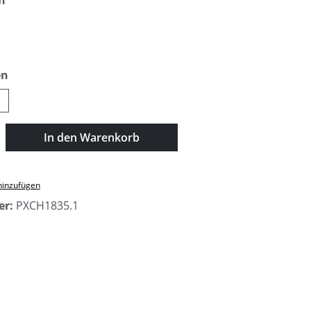
n
auswählen
en
1
zahl: Gib den gewünschten Wert ein oder
In den Warenkorb
hinzufügen
er:
PXCH1835.1