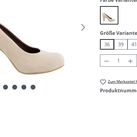
Farbe Variante
beige
Größe Variant
36
39
4
Produkt An
Zum Merkzettel 
Produktnumm