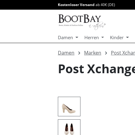
Kostenloser Versand
ab 40€ (DE)
springen
Zur Hauptnavigation springen
Damen
Herren
Kinder
Damen
Marken
Post Xcha
Post Xchang
Bildergalerie überspringen