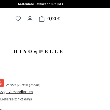
Kostenlose Retoure
ab 40€ (DE)
0,00 €
Warenkorb enthält 0 Positi
%
25,95 €
(29.98% gespart)
. zzgl. Versandkosten
Lieferzeit: 1-2 days
auswählen