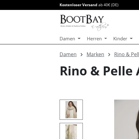
Kostenloser Versand
ab 40€ (DE)
springen
Zur Hauptnavigation springen
Damen
Herren
Kinder
Damen
Marken
Rino & Pel
Rino & Pelle
Bildergalerie überspringen