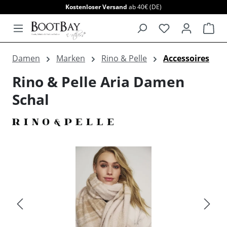
Kostenloser Versand
ab 40€ (DE)
alt springen
War
Damen
Marken
Rino & Pelle
Accessoires
Rino & Pelle Aria Damen
Schal
Bildergalerie überspringen