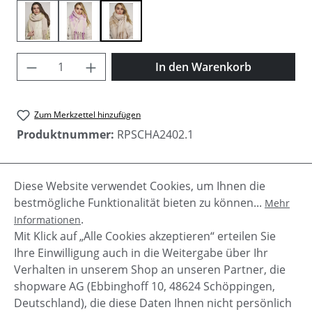
powder lemony
powder orchid
powder twig
Produkt Anzahl: Gib den gewünschten Wer
In den Warenkorb
Zum Merkzettel hinzufügen
Produktnummer:
RPSCHA2402.1
Diese Website verwendet Cookies, um Ihnen die
Beschreibung
bestmögliche Funktionalität bieten zu können...
Mehr
Kuscheliger Damen Schal "Aria" von Rino & Pelle in
.
Informationen
harmonischen Pastell-Tönen. Fransen dezentes
Mit Klick auf „Alle Cookies akzeptieren“ erteilen Sie
Karomuster
Mehr
Ihre Einwilligung auch in die Weitergabe über Ihr
Verhalten in unserem Shop an unseren Partner, die
shopware AG (Ebbinghoff 10, 48624 Schöppingen,
Deutschland), die diese Daten Ihnen nicht persönlich