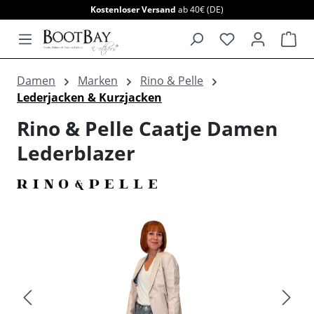
Kostenloser Versand
ab 40€ (DE)
alt springen
War
Damen
Marken
Rino & Pelle
Lederjacken & Kurzjacken
Rino & Pelle Caatje Damen
Lederblazer
Bildergalerie überspringen