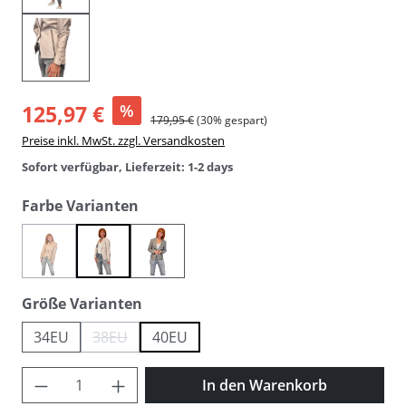
125,97 €
%
179,95 €
(30% gespart)
Preise inkl. MwSt. zzgl. Versandkosten
Sofort verfügbar, Lieferzeit: 1-2 days
auswählen
Farbe Varianten
(Diese Option ist zurzeit nicht verfügbar.)
nude
snow white
taupe
auswählen
Größe Varianten
34EU
38EU
40EU
(Diese Option ist zurzeit nicht verfügbar.)
Produkt Anzahl: Gib den gewünschten Wer
In den Warenkorb