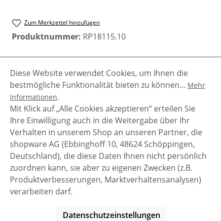
Zum Merkzettel hinzufügen
Produktnummer:
RP18115.10
Diese Website verwendet Cookies, um Ihnen die
Beschreibung
bestmögliche Funktionalität bieten zu können...
Mehr
Caatje ist eine Lederjacke in Blazerform. Sie ist aus
.
Informationen
butterweichem Lammleder hergestellt, mit einem
Mit Klick auf „Alle Cookies akzeptieren“ erteilen Sie
Knopf zum verschließen,…
Mehr
Ihre Einwilligung auch in die Weitergabe über Ihr
Verhalten in unserem Shop an unseren Partner, die
shopware AG (Ebbinghoff 10, 48624 Schöppingen,
Deutschland), die diese Daten Ihnen nicht persönlich
zuordnen kann, sie aber zu eigenen Zwecken (z.B.
Service-Hotline
Produktverbesserungen, Marktverhaltensanalysen)
verarbeiten darf.
Shop Service
Datenschutzeinstellungen