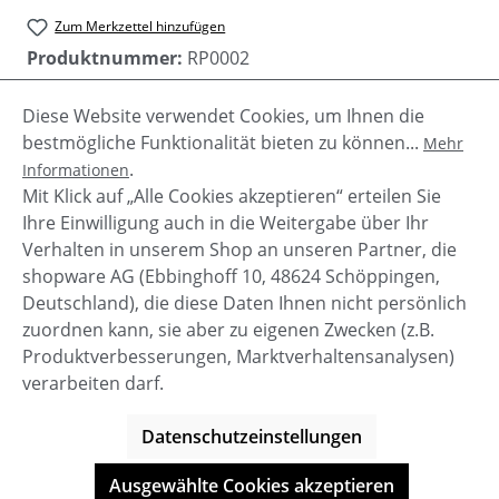
Zum Merkzettel hinzufügen
Produktnummer:
RP0002
Diese Website verwendet Cookies, um Ihnen die
bestmögliche Funktionalität bieten zu können...
Mehr
Beschreibung
.
Informationen
Damen Hose "Della" von Rino & Pelle mit stylisch
Mit Klick auf „Alle Cookies akzeptieren“ erteilen Sie
weitem Bein. ! fällt sehr schmal aus !
Ihre Einwilligung auch in die Weitergabe über Ihr
Verhalten in unserem Shop an unseren Partner, die
shopware AG (Ebbinghoff 10, 48624 Schöppingen,
Deutschland), die diese Daten Ihnen nicht persönlich
zuordnen kann, sie aber zu eigenen Zwecken (z.B.
Service-Hotline
Produktverbesserungen, Marktverhaltensanalysen)
verarbeiten darf.
Shop Service
Datenschutzeinstellungen
Informationen
Ausgewählte Cookies akzeptieren