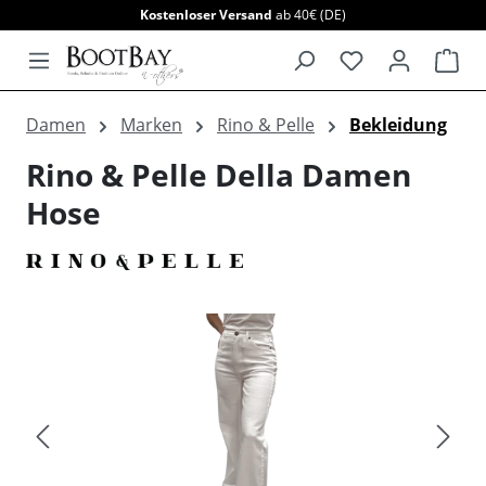
Kostenloser Versand
ab 40€ (DE)
alt springen
War
Damen
Marken
Rino & Pelle
Bekleidung
Rino & Pelle Della Damen
Hose
Bildergalerie überspringen