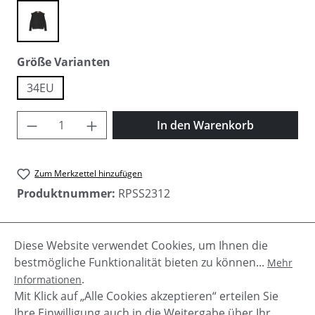
black
auswählen
Größe Varianten
34EU
Produkt Anzahl: Gib den gewünschten Wer
In den Warenkorb
Zum Merkzettel hinzufügen
Produktnummer:
RPSS2312
Diese Website verwendet Cookies, um Ihnen die
Beschreibung
bestmögliche Funktionalität bieten zu können...
Mehr
Bluse mit Lochmuster "Felien" von Rino & Pelle ist
.
Informationen
eine tolle Bluse mit Rüschenvolant an den Ärmeln.
Mit Klick auf „Alle Cookies akzeptieren“ erteilen Sie
Vielseitig kombinie…
Mehr
Ihre Einwilligung auch in die Weitergabe über Ihr