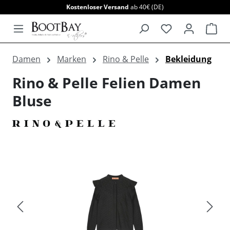
Kostenloser Versand
ab 40€ (DE)
alt springen
War
Damen
Marken
Rino & Pelle
Bekleidung
Rino & Pelle Felien Damen
Bluse
Bildergalerie überspringen