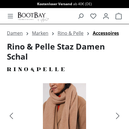
Kostenloser Versand
ab 40€ (DE)
alt springen
War
Damen
Marken
Rino & Pelle
Accessoires
Rino & Pelle Staz Damen
Schal
Bildergalerie überspringen