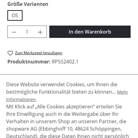
auswählen
Größe Varianten
OS
Produkt Anzahl: Gib den gewünschten Wer
In den Warenkorb
Zum Merkzettel hinzufügen
Produktnummer:
RPSS2402.1
Diese Website verwendet Cookies, um Ihnen die
Beschreibung
bestmögliche Funktionalität bieten zu können...
Mehr
Kuscheliger Damen Schal "Staz" von Rino & Pelle im
.
Informationen
stylischen Strickmuster. Für den perfekten
Mit Klick auf „Alle Cookies akzeptieren“ erteilen Sie
Winterlook mit den D…
Mehr
Ihre Einwilligung auch in die Weitergabe über Ihr
Verhalten in unserem Shop an unseren Partner, die
shopware AG (Ebbinghoff 10, 48624 Schöppingen,
Deutschland), die diese Daten Ihnen nicht persönlich