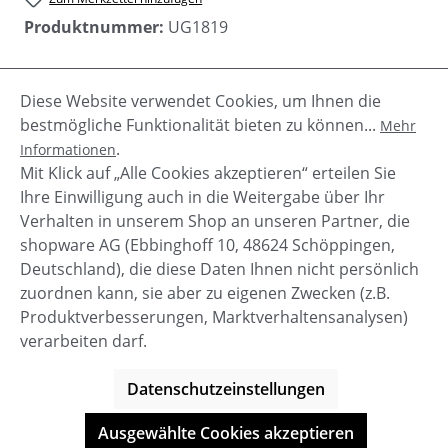
Produktnummer:
UG1819
Diese Website verwendet Cookies, um Ihnen die
Beschreibung
bestmögliche Funktionalität bieten zu können...
Mehr
Ansley ist der klassische, "Kult" Mokassin aus
.
Informationen
erklassigem Silk Velourleder. Die komfortabel Ugg
Mit Klick auf „Alle Cookies akzeptieren“ erteilen Sie
Pure Nature Wolle sorgt für…
Mehr
Ihre Einwilligung auch in die Weitergabe über Ihr
Verhalten in unserem Shop an unseren Partner, die
shopware AG (Ebbinghoff 10, 48624 Schöppingen,
Deutschland), die diese Daten Ihnen nicht persönlich
zuordnen kann, sie aber zu eigenen Zwecken (z.B.
Service-Hotline
Produktverbesserungen, Marktverhaltensanalysen)
verarbeiten darf.
Shop Service
Datenschutzeinstellungen
Informationen
Ausgewählte Cookies akzeptieren