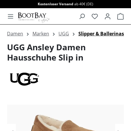
Kostenloser Versand
ab 40€ (DE)
alt springen
War
Damen
Marken
UGG
Slipper & Ballerinas
UGG Ansley Damen
Hausschuhe Slip in
Bildergalerie überspringen