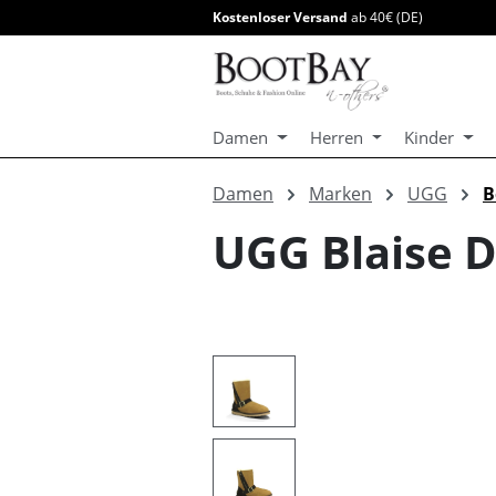
Kostenloser Versand
ab 40€ (DE)
springen
Zur Hauptnavigation springen
Damen
Herren
Kinder
Damen
Marken
UGG
B
UGG Blaise D
Bildergalerie überspringen