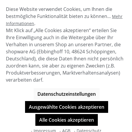
Diese Website verwendet Cookies, um Ihnen die
Beschreibung
bestmögliche Funktionalität bieten zu können...
Mehr
Die Jogg Hose Daniella von UGG ist ein tolle Jogging
.
Informationen
Hose in einer frischen Sommer Farbe.Kombinier Sie
Mit Klick auf „Alle Cookies akzeptieren“ erteilen Sie
mit dem passenden Swe…
Mehr
Ihre Einwilligung auch in die Weitergabe über Ihr
Verhalten in unserem Shop an unseren Partner, die
shopware AG (Ebbinghoff 10, 48624 Schöppingen,
Deutschland), die diese Daten Ihnen nicht persönlich
zuordnen kann, sie aber zu eigenen Zwecken (z.B.
Service-Hotline
Produktverbesserungen, Marktverhaltensanalysen)
verarbeiten darf.
Shop Service
Datenschutzeinstellungen
Informationen
Ausgewählte Cookies akzeptieren
© BOOTBAY-n-others
Alle Cookies akzeptieren
Alle Preise inkl. gesetzl. Mehrwertsteuer zzgl.
Versandkosten
- Impressum
- AGB
- Datenschutz
Shop-Entwicklung durch
cookie.design