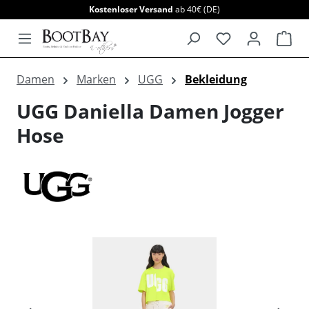
Kostenloser Versand
ab 40€ (DE)
alt springen
War
Damen
Marken
UGG
Bekleidung
UGG Daniella Damen Jogger
Hose
Bildergalerie überspringen