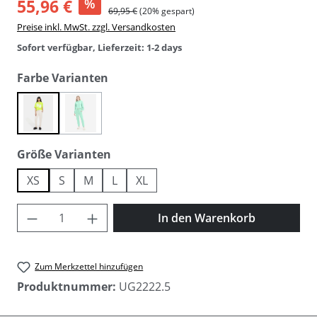
55,96 €
%
69,95 €
(20% gespart)
Preise inkl. MwSt. zzgl. Versandkosten
Sofort verfügbar, Lieferzeit: 1-2 days
auswählen
Farbe Varianten
(Diese Option ist zurzeit nicht verfügbar.)
nimbus
pale emerald
auswählen
Größe Varianten
XS
S
M
L
XL
Produkt Anzahl: Gib den gewünschten Wer
In den Warenkorb
Zum Merkzettel hinzufügen
Produktnummer:
UG2222.5