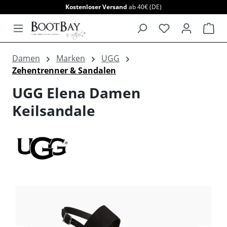
Kostenloser Versand
ab 40€ (DE)
alt springen
War
Damen
Marken
UGG
Zehentrenner & Sandalen
UGG Elena Damen
Keilsandale
Bildergalerie überspringen