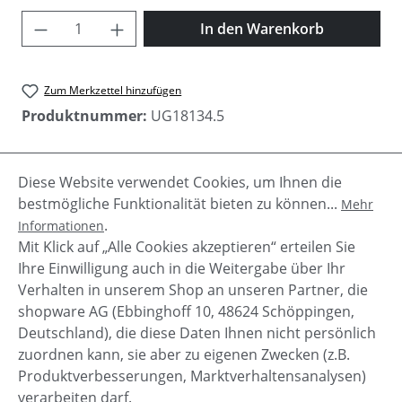
Produkt Anzahl: Gib den gewünschten Wer
In den Warenkorb
Zum Merkzettel hinzufügen
Produktnummer:
UG18134.5
Diese Website verwendet Cookies, um Ihnen die
Beschreibung
bestmögliche Funktionalität bieten zu können...
Mehr
Elena ist eine Keilsandale mit Kork Absatz. Eine
.
Informationen
geformte Eva - Einlegesohle mit Leder überzogen,
Mit Klick auf „Alle Cookies akzeptieren“ erteilen Sie
sorgt für hohen Tragekompf…
Mehr
Ihre Einwilligung auch in die Weitergabe über Ihr
Verhalten in unserem Shop an unseren Partner, die
shopware AG (Ebbinghoff 10, 48624 Schöppingen,
Deutschland), die diese Daten Ihnen nicht persönlich
zuordnen kann, sie aber zu eigenen Zwecken (z.B.
Service-Hotline
Produktverbesserungen, Marktverhaltensanalysen)
verarbeiten darf.