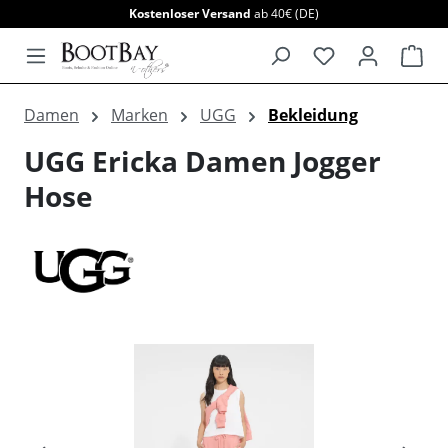
Kostenloser Versand
ab 40€ (DE)
alt springen
War
Damen
Marken
UGG
Bekleidung
UGG Ericka Damen Jogger
Hose
Bildergalerie überspringen