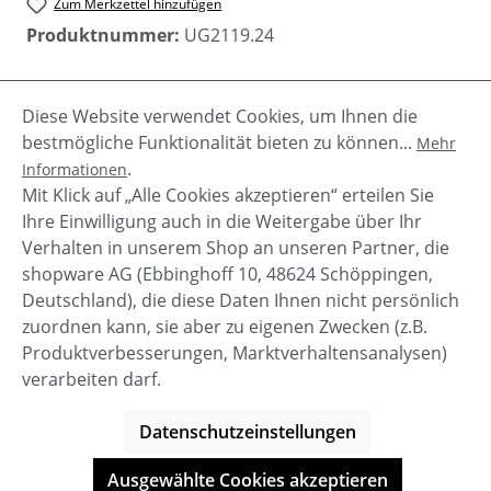
Zum Merkzettel hinzufügen
Produktnummer:
UG2119.24
Diese Website verwendet Cookies, um Ihnen die
Beschreibung
bestmögliche Funktionalität bieten zu können...
Mehr
Die Jogger Hose ERICKA von UGG ist innen flauschig
.
Informationen
und außen aus glattem Sweat.Sie ist locker sitzend
Mit Klick auf „Alle Cookies akzeptieren“ erteilen Sie
geschnitten. Wenn Sie…
Mehr
Ihre Einwilligung auch in die Weitergabe über Ihr
Verhalten in unserem Shop an unseren Partner, die
shopware AG (Ebbinghoff 10, 48624 Schöppingen,
Deutschland), die diese Daten Ihnen nicht persönlich
zuordnen kann, sie aber zu eigenen Zwecken (z.B.
Service-Hotline
Produktverbesserungen, Marktverhaltensanalysen)
verarbeiten darf.
Shop Service
Datenschutzeinstellungen
Informationen
Ausgewählte Cookies akzeptieren