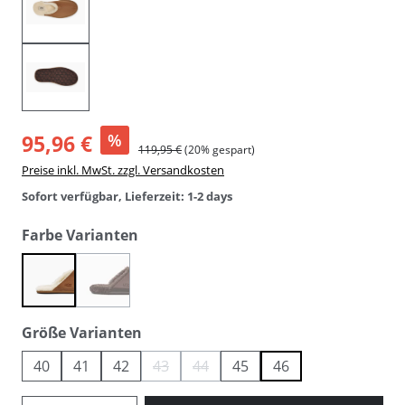
95,96 €
%
119,95 €
(20% gespart)
Preise inkl. MwSt. zzgl. Versandkosten
Sofort verfügbar, Lieferzeit: 1-2 days
auswählen
Farbe Varianten
(Diese Option ist zurzeit nicht verfügbar.)
chestnut / hellbraun
espresso / braun
auswählen
Größe Varianten
40
41
42
43
44
45
46
(Diese Option ist zurzeit nicht verfügbar.)
(Diese Option ist zurzeit nicht verfügba