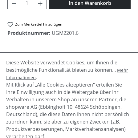
Produkt Anzahl: Gib den gewünschten Wer
In den Warenkorb
Zum Merkzettel hinzufügen
Produktnummer:
UGM2201.6
Beschreibung
Diese Website verwendet Cookies, um Ihnen die
Das besondere an dem UGG HYDE Herren
bestmögliche Funktionalität bieten zu können...
Mehr
Pantoffel ist das luxeriöse gewachsene
.
Informationen
Lammfell.Sie haben eine Velourleder Oberfläche u…
Mit Klick auf „Alle Cookies akzeptieren“ erteilen Sie
Mehr
Ihre Einwilligung auch in die Weitergabe über Ihr
Verhalten in unserem Shop an unseren Partner, die
shopware AG (Ebbinghoff 10, 48624 Schöppingen,
Deutschland), die diese Daten Ihnen nicht persönlich
zuordnen kann, sie aber zu eigenen Zwecken (z.B.
Service-Hotline
Produktverbesserungen, Marktverhaltensanalysen)
verarbeiten darf.