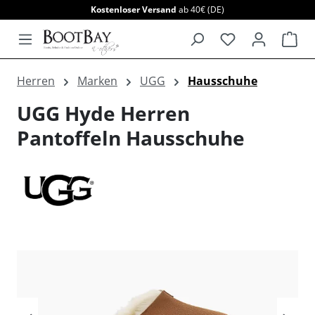
Kostenloser Versand
ab 40€ (DE)
alt springen
War
Herren
Marken
UGG
Hausschuhe
UGG Hyde Herren
Pantoffeln Hausschuhe
Bildergalerie überspringen