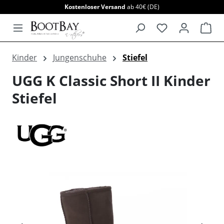
Kostenloser Versand
ab 40€ (DE)
alt springen
War
Kinder
Jungenschuhe
Stiefel
UGG K Classic Short II Kinder
Stiefel
Bildergalerie überspringen