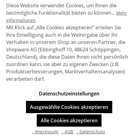
Diese Website verwendet Cookies, um Ihnen die
Beschreibung
bestmögliche Funktionalität bieten zu können...
Mehr
Mit den flauschigen UGG K Classic Short II Boots
.
Informationen
haben Kinder auf jeden Fall warme Füße!Die Stiefel
Mit Klick auf „Alle Cookies akzeptieren“ erteilen Sie
aus gewachsenem Lammfell…
Mehr
Ihre Einwilligung auch in die Weitergabe über Ihr
Verhalten in unserem Shop an unseren Partner, die
shopware AG (Ebbinghoff 10, 48624 Schöppingen,
Deutschland), die diese Daten Ihnen nicht persönlich
zuordnen kann, sie aber zu eigenen Zwecken (z.B.
Service-Hotline
Produktverbesserungen, Marktverhaltensanalysen)
verarbeiten darf.
Shop Service
Datenschutzeinstellungen
Informationen
Ausgewählte Cookies akzeptieren
© BOOTBAY-n-others
Alle Cookies akzeptieren
Alle Preise inkl. gesetzl. Mehrwertsteuer zzgl.
Versandkosten
- Impressum
- AGB
- Datenschutz
Shop-Entwicklung durch
cookie.design