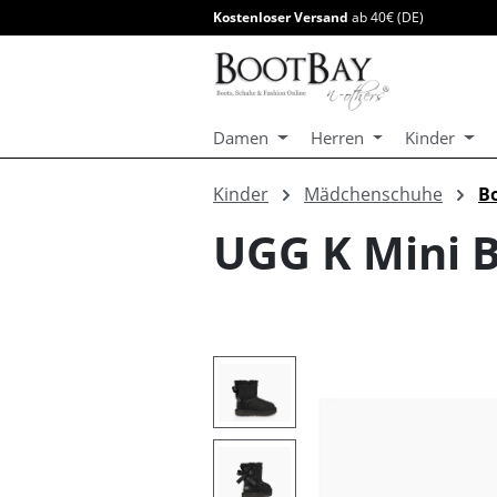
Kostenloser Versand
ab 40€ (DE)
springen
Zur Hauptnavigation springen
Damen
Herren
Kinder
Kinder
Mädchenschuhe
B
UGG K Mini Ba
Bildergalerie überspringen