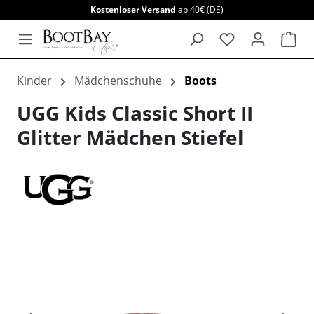
Kostenloser Versand
ab 40€ (DE)
alt springen
War
Kinder
Mädchenschuhe
Boots
UGG Kids Classic Short II
Glitter Mädchen Stiefel
Bildergalerie überspringen