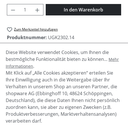
Produkt Anzahl: Gib den gewünschten Wer
In den Warenkorb
Zum Merkzettel hinzufügen
Produktnummer:
UGK2302.14
Diese Website verwendet Cookies, um Ihnen die
bestmögliche Funktionalität bieten zu können...
Mehr
Beschreibung
.
Informationen
Glänzende UGG Classic Short II Kinder Stiefel mit
Mit Klick auf „Alle Cookies akzeptieren“ erteilen Sie
Glitter!
Ihre Einwilligung auch in die Weitergabe über Ihr
Verhalten in unserem Shop an unseren Partner, die
shopware AG (Ebbinghoff 10, 48624 Schöppingen,
Deutschland), die diese Daten Ihnen nicht persönlich
zuordnen kann, sie aber zu eigenen Zwecken (z.B.
Service-Hotline
Produktverbesserungen, Marktverhaltensanalysen)
verarbeiten darf.
Shop Service