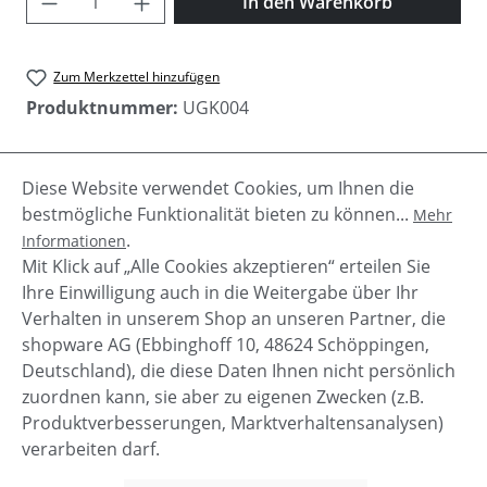
In den Warenkorb
Zum Merkzettel hinzufügen
Produktnummer:
UGK004
Diese Website verwendet Cookies, um Ihnen die
Beschreibung
bestmögliche Funktionalität bieten zu können...
Mehr
Mädchen Sandalen "Matilde" von UGG Kids mit
.
Informationen
goldenen und silbernen Riemchen. Klettverschluss
Mit Klick auf „Alle Cookies akzeptieren“ erteilen Sie
hoher Tragekomfort…
Mehr
Ihre Einwilligung auch in die Weitergabe über Ihr
Verhalten in unserem Shop an unseren Partner, die
shopware AG (Ebbinghoff 10, 48624 Schöppingen,
Deutschland), die diese Daten Ihnen nicht persönlich
zuordnen kann, sie aber zu eigenen Zwecken (z.B.
Service-Hotline
Produktverbesserungen, Marktverhaltensanalysen)
verarbeiten darf.
Shop Service