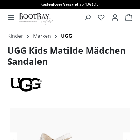
Kostenloser Versand
ab 40€ (DE)
alt springen
War
Kinder
Marken
UGG
UGG Kids Matilde Mädchen
Sandalen
Bildergalerie überspringen