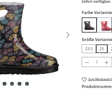
Sofort verfügbar, 
Farbe Variante
black
brm
Größe Variant
23.5
25
Produkt An
Zum Merkzettel 
Produktnumm