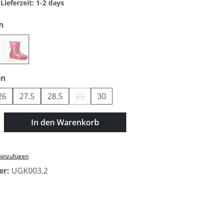
Lieferzeit: 1-2 days
auswählen
n
pink
auswählen
en
26
27.5
28.5
29
30
(Diese Option ist zurzeit nicht verfügbar.)
zahl: Gib den gewünschten Wert ein oder
In den Warenkorb
hinzufügen
er:
UGK003.2