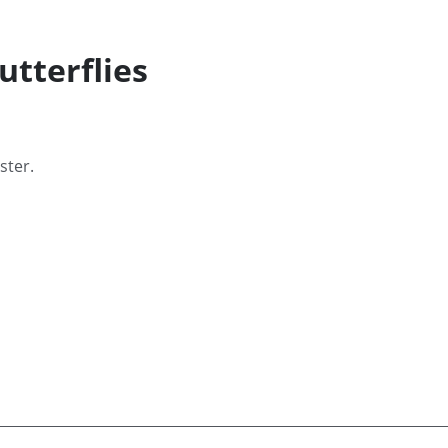
tterflies
ster.