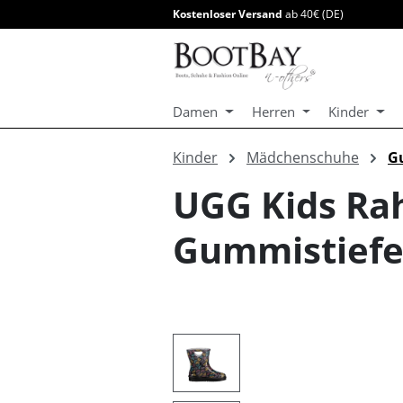
Kostenloser Versand
ab 40€ (DE)
springen
Zur Hauptnavigation springen
Damen
Herren
Kinder
Kinder
Mädchenschuhe
G
UGG Kids Rah
Gummistiefe
Bildergalerie überspringen