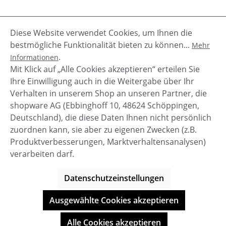
Diese Website verwendet Cookies, um Ihnen die
Beschreibung
bestmögliche Funktionalität bieten zu können...
Mehr
Zauberhaft - sind diese Mini Bailey Bow Stargirl
.
Informationen
Mädchen Stiefel von UGG!Diese stylishe Version
Mit Klick auf „Alle Cookies akzeptieren“ erteilen Sie
von den UGG Classic Stiefeln…
Mehr
Ihre Einwilligung auch in die Weitergabe über Ihr
Verhalten in unserem Shop an unseren Partner, die
shopware AG (Ebbinghoff 10, 48624 Schöppingen,
Deutschland), die diese Daten Ihnen nicht persönlich
zuordnen kann, sie aber zu eigenen Zwecken (z.B.
Service-Hotline
Produktverbesserungen, Marktverhaltensanalysen)
verarbeiten darf.
Shop Service
Datenschutzeinstellungen
Informationen
Ausgewählte Cookies akzeptieren
© BOOTBAY-n-others
Alle Cookies akzeptieren
Alle Preise inkl. gesetzl. Mehrwertsteuer zzgl.