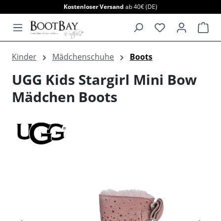
Kostenloser Versand
ab 40€ (DE)
alt springen
War
Kinder
Mädchenschuhe
Boots
UGG Kids Stargirl Mini Bow
Mädchen Boots
Bildergalerie überspringen