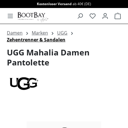
Kostenloser Versand
ab 40€ (DE)
alt springen
War
Damen
Marken
UGG
Zehentrenner & Sandalen
UGG Mahalia Damen
Pantolette
Bildergalerie überspringen