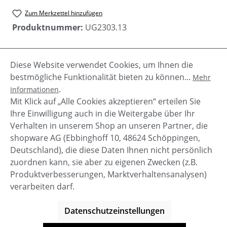
Zum Merkzettel hinzufügen
Produktnummer:
UG2303.13
Diese Website verwendet Cookies, um Ihnen die
Beschreibung
bestmögliche Funktionalität bieten zu können...
Mehr
Mahalia von Ugg ist eine ultra bequeme Pantolette
.
Informationen
mit Textil Frottee Riemen.Das Fußbett ist
Mit Klick auf „Alle Cookies akzeptieren“ erteilen Sie
ergonomisch geformt und im ganze…
Mehr
Ihre Einwilligung auch in die Weitergabe über Ihr
Verhalten in unserem Shop an unseren Partner, die
shopware AG (Ebbinghoff 10, 48624 Schöppingen,
Deutschland), die diese Daten Ihnen nicht persönlich
zuordnen kann, sie aber zu eigenen Zwecken (z.B.
Service-Hotline
Produktverbesserungen, Marktverhaltensanalysen)
verarbeiten darf.
Shop Service
Datenschutzeinstellungen
Informationen