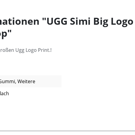
ationen "UGG Simi Big Logo 
op"
großen Ugg Logo Print.!
Gummi, Weitere
flach