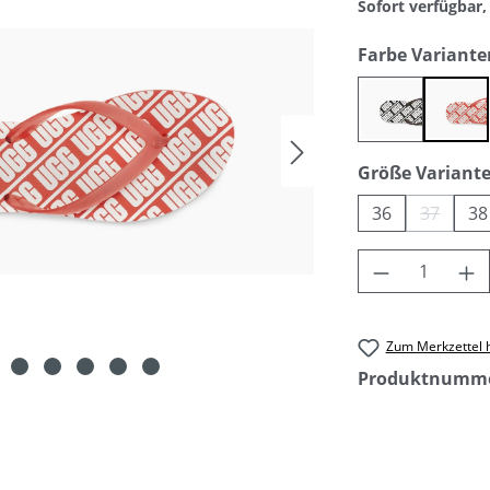
Sofort verfügbar, 
Farbe Variante
black
pop 
Größe Variant
36
37
38
(Diese O
Produkt An
Zum Merkzettel 
Produktnumm