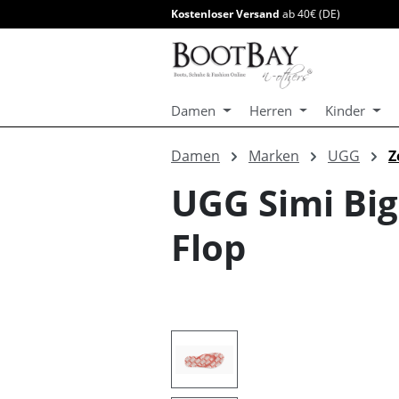
Kostenloser Versand
ab 40€ (DE)
springen
Zur Hauptnavigation springen
Damen
Herren
Kinder
Damen
Marken
UGG
Z
UGG Simi Big
Flop
Bildergalerie überspringen