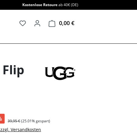
Kostenlose Retoure
ab 40€ (DE)
0,00 €
Warenkorb enthält 0 Positi
Flip
%
39,95 €
(25.01% gespart)
. zzgl. Versandkosten