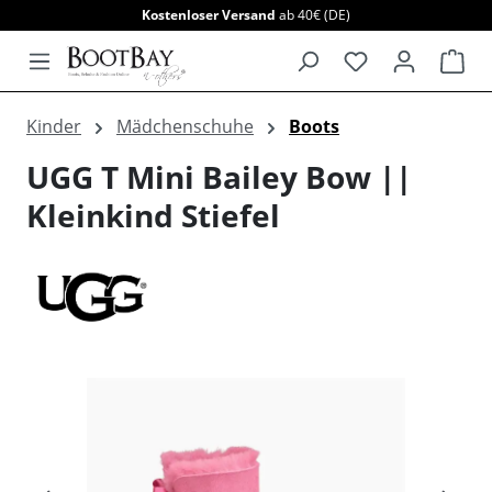
Kostenloser Versand
ab 40€ (DE)
alt springen
War
Kinder
Mädchenschuhe
Boots
UGG T Mini Bailey Bow ||
Kleinkind Stiefel
Bildergalerie überspringen