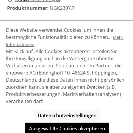
Produktnummer:
UGK2307.7
Diese Website verwendet Cookies, um Ihnen die
Beschreibung
bestmögliche Funktionalität bieten zu können...
Mehr
Zuckersüß sind diese Ugg Mädchen Stiefel mit einer
.
Informationen
Schleife an der Rückseite.Der Mini Bailey Bow II ist
Mit Klick auf „Alle Cookies akzeptieren“ erteilen Sie
ein absolut beliebte…
Mehr
Ihre Einwilligung auch in die Weitergabe über Ihr
Verhalten in unserem Shop an unseren Partner, die
shopware AG (Ebbinghoff 10, 48624 Schöppingen,
Deutschland), die diese Daten Ihnen nicht persönlich
zuordnen kann, sie aber zu eigenen Zwecken (z.B.
Service-Hotline
Produktverbesserungen, Marktverhaltensanalysen)
verarbeiten darf.
Shop Service
Datenschutzeinstellungen
Informationen
Ausgewählte Cookies akzeptieren