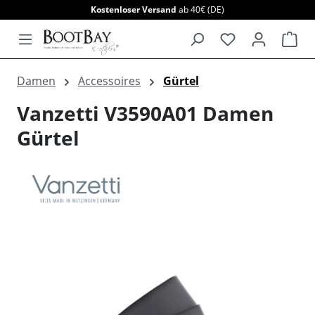
Kostenloser Versand
ab 40€ (DE)
alt springen
War
Damen
Accessoires
Gürtel
Vanzetti V3590A01 Damen
Gürtel
Bildergalerie überspringen