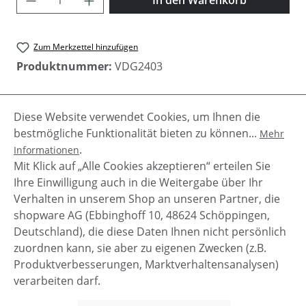
Zum Merkzettel hinzufügen
Produktnummer:
VDG2403
Diese Website verwendet Cookies, um Ihnen die
Beschreibung
bestmögliche Funktionalität bieten zu können...
Mehr
Stilvoller Damengürtel aus hochwertigem Leder
.
Informationen
von Vanzetti. eckige, matte Schnallequalitatives
Mit Klick auf „Alle Cookies akzeptieren“ erteilen Sie
Leder
Mehr
Ihre Einwilligung auch in die Weitergabe über Ihr
Verhalten in unserem Shop an unseren Partner, die
shopware AG (Ebbinghoff 10, 48624 Schöppingen,
Deutschland), die diese Daten Ihnen nicht persönlich
zuordnen kann, sie aber zu eigenen Zwecken (z.B.
Service-Hotline
Produktverbesserungen, Marktverhaltensanalysen)
verarbeiten darf.
Shop Service