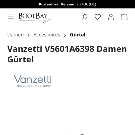
Kostenloser Versand
ab 40€ (DE)
alt springen
War
Damen
Accessoires
Gürtel
Vanzetti V5601A6398 Damen
Gürtel
Bildergalerie überspringen