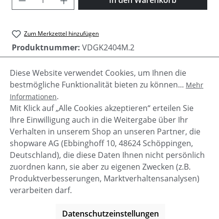
Zum Merkzettel hinzufügen
Produktnummer:
VDGK2404M.2
Diese Website verwendet Cookies, um Ihnen die
bestmögliche Funktionalität bieten zu können...
Mehr
Beschreibung
.
Informationen
Vanzetti Damen Gürtel aus hoch qualtitativem
Mit Klick auf „Alle Cookies akzeptieren“ erteilen Sie
Glattleder mit goldener Schnalle.
Ihre Einwilligung auch in die Weitergabe über Ihr
Verhalten in unserem Shop an unseren Partner, die
shopware AG (Ebbinghoff 10, 48624 Schöppingen,
Deutschland), die diese Daten Ihnen nicht persönlich
zuordnen kann, sie aber zu eigenen Zwecken (z.B.
Service-Hotline
Produktverbesserungen, Marktverhaltensanalysen)
verarbeiten darf.
Shop Service
Datenschutzeinstellungen