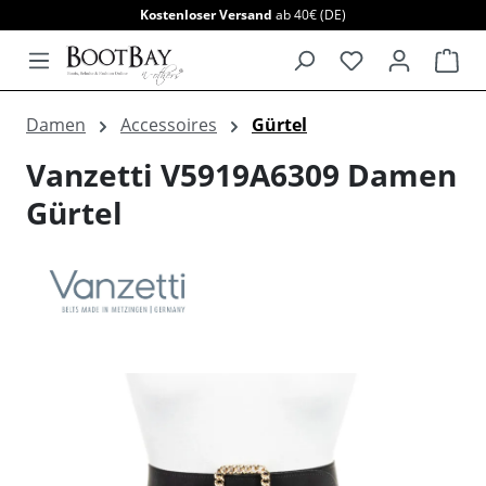
Kostenloser Versand
ab 40€ (DE)
alt springen
War
Damen
Accessoires
Gürtel
Vanzetti V5919A6309 Damen
Gürtel
Bildergalerie überspringen