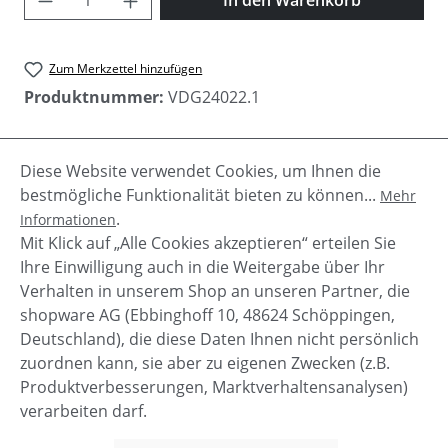
Zum Merkzettel hinzufügen
Produktnummer:
VDG24022.1
Diese Website verwendet Cookies, um Ihnen die
Beschreibung
bestmögliche Funktionalität bieten zu können...
Mehr
Vanzetti Damen Gürtel aus hochwertigem
.
Informationen
Glattleder. Die elegante Goldschnalle macht den
Mit Klick auf „Alle Cookies akzeptieren“ erteilen Sie
Gürtel zu einem besonderen Accessoire…
Mehr
Ihre Einwilligung auch in die Weitergabe über Ihr
Verhalten in unserem Shop an unseren Partner, die
shopware AG (Ebbinghoff 10, 48624 Schöppingen,
Deutschland), die diese Daten Ihnen nicht persönlich
zuordnen kann, sie aber zu eigenen Zwecken (z.B.
Service-Hotline
Produktverbesserungen, Marktverhaltensanalysen)
verarbeiten darf.
Shop Service