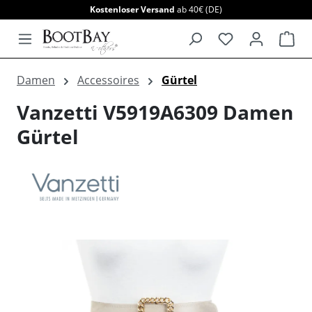
Kostenloser Versand
ab 40€ (DE)
alt springen
War
Damen
Accessoires
Gürtel
Vanzetti V5919A6309 Damen
Gürtel
Bildergalerie überspringen