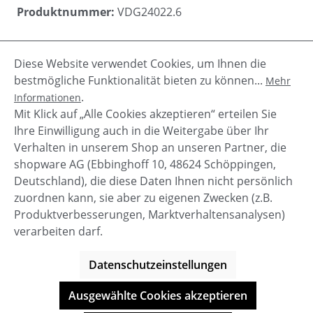
Produktnummer:
VDG24022.6
Diese Website verwendet Cookies, um Ihnen die
Beschreibung
bestmögliche Funktionalität bieten zu können...
Mehr
Vanzetti Damen Gürtel aus hochwertigem
.
Informationen
Glattleder. Die elegante Goldschnalle macht den
Mit Klick auf „Alle Cookies akzeptieren“ erteilen Sie
Gürtel zu einem besonderen Accessoire…
Mehr
Ihre Einwilligung auch in die Weitergabe über Ihr
Verhalten in unserem Shop an unseren Partner, die
shopware AG (Ebbinghoff 10, 48624 Schöppingen,
Deutschland), die diese Daten Ihnen nicht persönlich
zuordnen kann, sie aber zu eigenen Zwecken (z.B.
Service-Hotline
Produktverbesserungen, Marktverhaltensanalysen)
verarbeiten darf.
Shop Service
Datenschutzeinstellungen
Informationen
Ausgewählte Cookies akzeptieren
© BOOTBAY-n-others