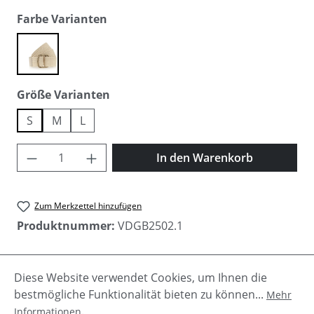
auswählen
Farbe Varianten
cream
auswählen
Größe Varianten
S
M
L
Produkt Anzahl: Gib den gewünschten Wer
In den Warenkorb
Zum Merkzettel hinzufügen
Produktnummer:
VDGB2502.1
Diese Website verwendet Cookies, um Ihnen die
Beschreibung
bestmögliche Funktionalität bieten zu können...
Mehr
Der Damengürtel von Vanzetti ist ein wahres
.
Informationen