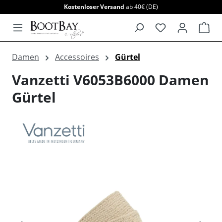
Kostenloser Versand
ab 40€ (DE)
alt springen
War
Damen
Accessoires
Gürtel
Vanzetti V6053B6000 Damen
Gürtel
Bildergalerie überspringen