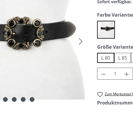
Sofort verfügbar, 
Farbe Variante
black
Größe Variant
L 80
L 85
Produkt An
Zum Merkzettel 
Produktnumm