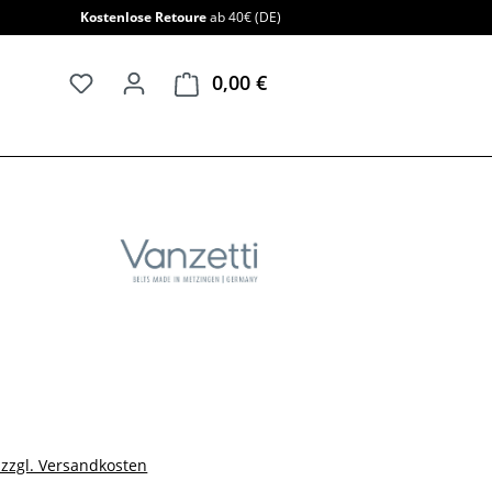
Kostenlose Retoure
ab 40€ (DE)
0,00 €
Warenkorb enthält 0 Positi
. zzgl. Versandkosten