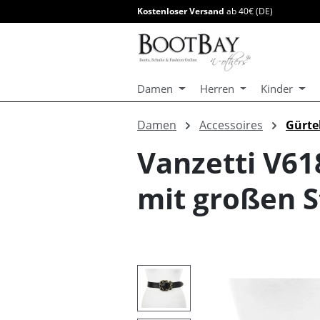
Kostenloser Versand
ab 40€ (DE)
springen
Zur Hauptnavigation springen
Damen
Herren
Kinder
Damen
Accessoires
Gürte
Vanzetti V6
mit großen S
Bildergalerie überspringen