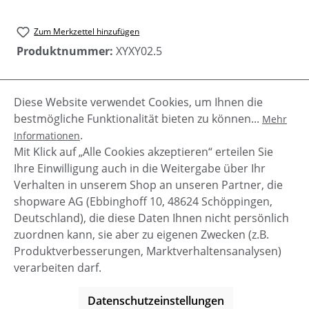
Zum Merkzettel hinzufügen
Produktnummer:
XYXY02.5
Diese Website verwendet Cookies, um Ihnen die
Beschreibung
bestmögliche Funktionalität bieten zu können...
Mehr
Diese derben Stiefeletten von XYXY sind ein
.
Informationen
absoluter Hingucker. Mit Nieten besetzt, mit
Mit Klick auf „Alle Cookies akzeptieren“ erteilen Sie
klobiger Sohle und Absatz und derbe…
Mehr
Ihre Einwilligung auch in die Weitergabe über Ihr
Verhalten in unserem Shop an unseren Partner, die
shopware AG (Ebbinghoff 10, 48624 Schöppingen,
Deutschland), die diese Daten Ihnen nicht persönlich
zuordnen kann, sie aber zu eigenen Zwecken (z.B.
Service-Hotline
Produktverbesserungen, Marktverhaltensanalysen)
verarbeiten darf.
Shop Service
Datenschutzeinstellungen