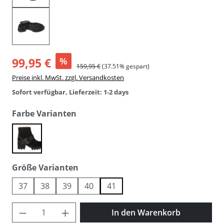
99,95 €
%
159,95 €
(37.51% gespart)
Preise inkl. MwSt. zzgl. Versandkosten
Sofort verfügbar, Lieferzeit: 1-2 days
auswählen
Farbe Varianten
black
auswählen
Größe Varianten
37
38
39
40
41
Produkt Anzahl: Gib den gewünschten Wer
In den Warenkorb