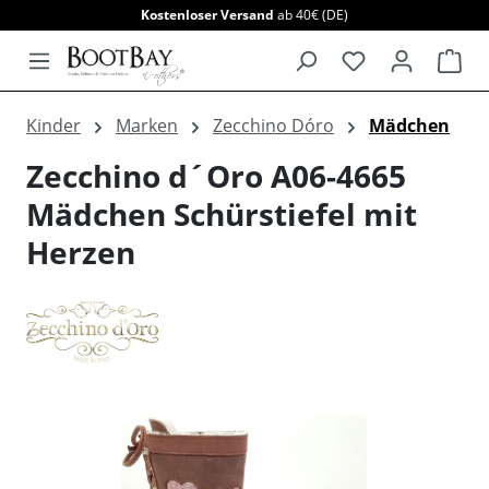
Kostenloser Versand
ab 40€ (DE)
alt springen
War
Kinder
Marken
Zecchino Dóro
Mädchen
Zecchino d´Oro A06-4665
Mädchen Schürstiefel mit
Herzen
Bildergalerie überspringen