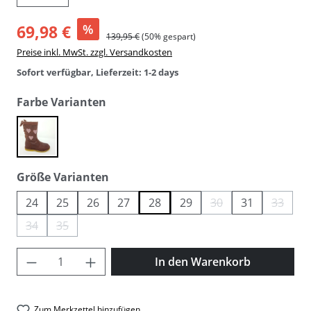
69,98 €
%
139,95 €
(50% gespart)
Preise inkl. MwSt. zzgl. Versandkosten
Sofort verfügbar, Lieferzeit: 1-2 days
auswählen
Farbe Varianten
bordeaux
auswählen
Größe Varianten
24
25
26
27
28
29
30
31
33
(Diese Option ist zurzei
(Diese O
34
35
(Diese Option ist zurzeit nicht verfügbar.)
(Diese Option ist zurzeit nicht verfügbar.)
Produkt Anzahl: Gib den gewünschten Wer
In den Warenkorb
Zum Merkzettel hinzufügen