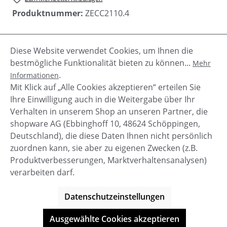
Produktnummer:
ZECC2110.4
Diese Website verwendet Cookies, um Ihnen die
Beschreibung
bestmögliche Funktionalität bieten zu können...
Mehr
Diese Stiefel A06-4665 von Zecchino D´oro sind
.
Informationen
einfach zauberhaft. Sie sind aus exclusivem
Mit Klick auf „Alle Cookies akzeptieren“ erteilen Sie
Kalbsleder mit süßen Herzen und w…
Mehr
Ihre Einwilligung auch in die Weitergabe über Ihr
Verhalten in unserem Shop an unseren Partner, die
shopware AG (Ebbinghoff 10, 48624 Schöppingen,
Deutschland), die diese Daten Ihnen nicht persönlich
zuordnen kann, sie aber zu eigenen Zwecken (z.B.
Service-Hotline
Produktverbesserungen, Marktverhaltensanalysen)
verarbeiten darf.
Shop Service
Datenschutzeinstellungen
Informationen
Ausgewählte Cookies akzeptieren