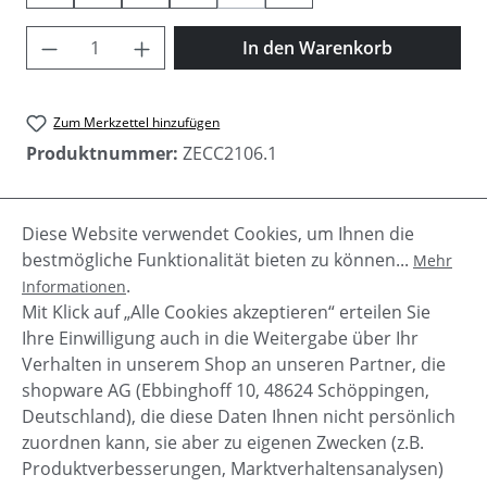
Produkt Anzahl: Gib den gewünschten Wer
In den Warenkorb
Zum Merkzettel hinzufügen
Produktnummer:
ZECC2106.1
Diese Website verwendet Cookies, um Ihnen die
Beschreibung
bestmögliche Funktionalität bieten zu können...
Mehr
Diese Zecchino d´oro Mädchen Halbstiefel sind aus
.
Informationen
feinstem Kalbsleder. Die Chelsea Stiefel haben
Mit Klick auf „Alle Cookies akzeptieren“ erteilen Sie
seitlich einen Reißverschlu…
Mehr
Ihre Einwilligung auch in die Weitergabe über Ihr
Verhalten in unserem Shop an unseren Partner, die
shopware AG (Ebbinghoff 10, 48624 Schöppingen,
Deutschland), die diese Daten Ihnen nicht persönlich
zuordnen kann, sie aber zu eigenen Zwecken (z.B.
Service-Hotline
Produktverbesserungen, Marktverhaltensanalysen)