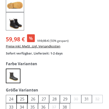
59,98 €
%
119,95 €
(50% gespart)
Preise inkl. MwSt. zzgl. Versandkosten
Sofort verfügbar, Lieferzeit: 1-2 days
auswählen
Farbe Varianten
braun
auswählen
Größe Varianten
24
25
26
27
28
29
30
31
32
(Diese Option ist zurzei
(Diese O
33
34
35
36
37
38
(Diese Option ist zurzeit nicht verfügba