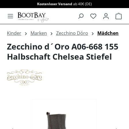
Kostenloser Versand
ab 40€ (DE)
alt springen
War
Kinder
Marken
Zecchino Dóro
Mädchen
Zecchino d´Oro A06-668 155
Halbschaft Chelsea Stiefel
Bildergalerie überspringen