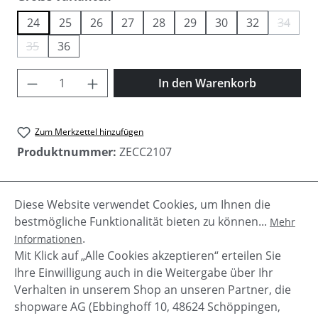
24
25
26
27
28
29
30
32
34
(Diese O
35
36
(Diese Option ist zurzeit nicht verfügbar.)
Produkt Anzahl: Gib den gewünschten Wer
In den Warenkorb
Zum Merkzettel hinzufügen
Produktnummer:
ZECC2107
Diese Website verwendet Cookies, um Ihnen die
Beschreibung
bestmögliche Funktionalität bieten zu können...
Mehr
Diese Zecchino d´oro Mädchen Chelsea Stiefel sind
.
Informationen
aus hochwertigem Kalbsleder in Italien gefertigt
Mit Klick auf „Alle Cookies akzeptieren“ erteilen Sie
worden.Innen sind sie kom…
Mehr
Ihre Einwilligung auch in die Weitergabe über Ihr
Verhalten in unserem Shop an unseren Partner, die
shopware AG (Ebbinghoff 10, 48624 Schöppingen,