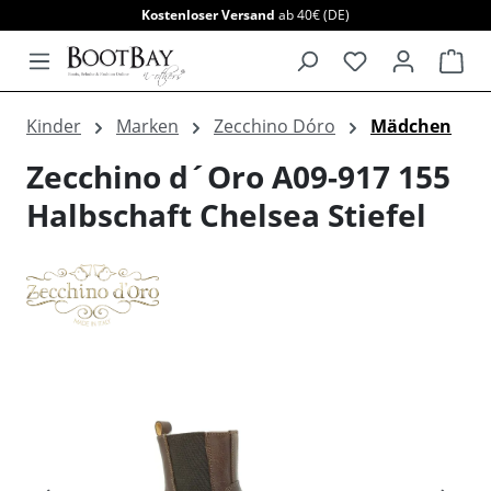
Kostenloser Versand
ab 40€ (DE)
alt springen
War
Kinder
Marken
Zecchino Dóro
Mädchen
Zecchino d´Oro A09-917 155
Halbschaft Chelsea Stiefel
Bildergalerie überspringen