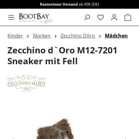
Kostenloser Versand
ab 40€ (DE)
alt springen
War
Kinder
Marken
Zecchino Dóro
Mädchen
Zecchino d`Oro M12-7201
Sneaker mit Fell
Bildergalerie überspringen