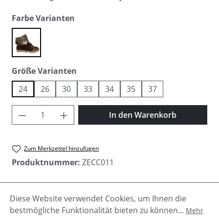
auswählen
Farbe Varianten
braun
auswählen
Größe Varianten
24
26
30
33
34
35
37
Produkt Anzahl: Gib den gewünschten Wer
In den Warenkorb
Zum Merkzettel hinzufügen
Produktnummer:
ZECC011
Diese Website verwendet Cookies, um Ihnen die
Beschreibung
bestmögliche Funktionalität bieten zu können...
Mehr
Der Kinder Sneaker mit Fell von Zecchino d'Oro