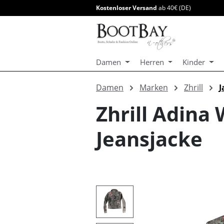
Kostenloser Versand
ab 40€ (DE)
springen
Zur Hauptnavigation springen
Damen
Herren
Kinder
Damen
Marken
Zhrill
J
Zhrill Adin
Jeansjacke
Bildergalerie überspringen