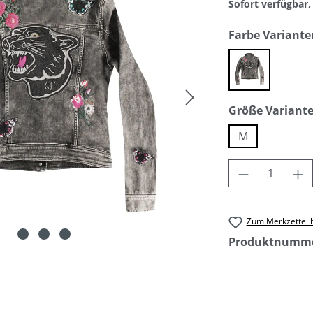
Sofort verfügbar, 
Farbe Variante
black
Größe Variant
M
Produkt An
Zum Merkzettel 
Produktnumm