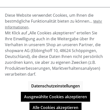
Diese Website verwendet Cookies, um Ihnen die
Beschreibung
bestmögliche Funktionalität bieten zu können...
Mehr
Fabia von Zhrill, eine Hose für jede Gelegenheit. Ein
.
Informationen
bequemer Joggerstyle macht diese Hose so beliebt.
Mit Klick auf „Alle Cookies akzeptieren“ erteilen Sie
Kombiniere sie chic…
Mehr
Ihre Einwilligung auch in die Weitergabe über Ihr
Verhalten in unserem Shop an unseren Partner, die
shopware AG (Ebbinghoff 10, 48624 Schöppingen,
Deutschland), die diese Daten Ihnen nicht persönlich
zuordnen kann, sie aber zu eigenen Zwecken (z.B.
Service-Hotline
Produktverbesserungen, Marktverhaltensanalysen)
verarbeiten darf.
Shop Service
Datenschutzeinstellungen
Informationen
Ausgewählte Cookies akzeptieren
© BOOTBAY-n-others
Alle Cookies akzeptieren
Alle Preise inkl. gesetzl. Mehrwertsteuer zzgl.