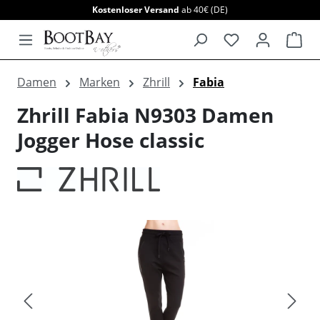
Kostenloser Versand
ab 40€ (DE)
alt springen
War
Damen
Marken
Zhrill
Fabia
Zhrill Fabia N9303 Damen
Jogger Hose classic
Bildergalerie überspringen